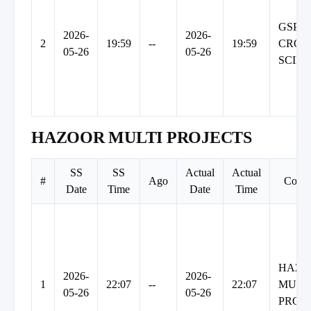
GSP
2026-
2026-
2
19:59
--
19:59
CROP
05-26
05-26
SCIE
HAZOOR MULTI PROJECTS
SS
SS
Actual
Actual
#
Ago
Comp
Date
Time
Date
Time
HAZO
2026-
2026-
1
22:07
--
22:07
MULT
05-26
05-26
PROJ