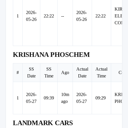
KIRL
2026-
2026-
1
22:22
--
22:22
ELEC
05-26
05-26
COMP
KRISHANA PHOSCHEM
SS
SS
Actual
Actual
#
Ago
Com
Date
Time
Date
Time
2026-
10m
2026-
KRIS
1
09:39
09:29
05-27
ago
05-27
PHOS
LANDMARK CARS