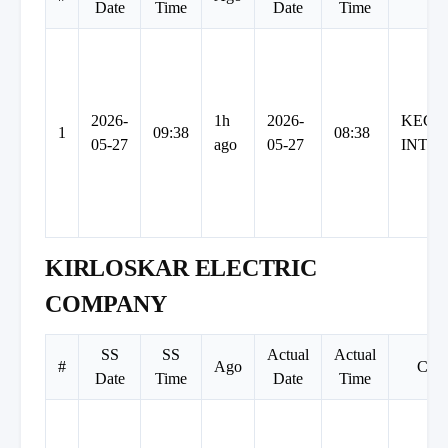
Date
Time
Date
Time
2026-
1h
2026-
KEC
1
09:38
08:38
05-27
ago
05-27
INTE
KIRLOSKAR ELECTRIC
COMPANY
SS
SS
Actual
Actual
#
Ago
Com
Date
Time
Date
Time