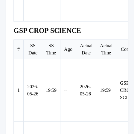
GSP CROP SCIENCE
SS
SS
Actual
Actual
#
Ago
Comp
Date
Time
Date
Time
GSP
2026-
2026-
1
19:59
--
19:59
CROP
05-26
05-26
SCIE