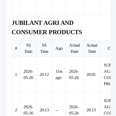
JUBILANT AGRI AND
CONSUMER PRODUCTS
SS
SS
Actual
Actual
#
Ago
Com
Date
Time
Date
Time
JUBI
2026-
11m
2026-
AGRI
1
20:12
20:01
05-26
ago
05-26
CONS
PROD
JUBI
2026-
2026-
AGRI
2
20:13
--
20:13
05-26
05-26
CONS