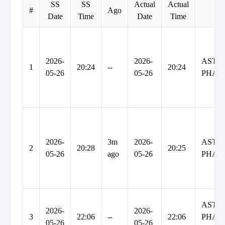
SS
SS
Actual
Actual
#
Ago
Co
Date
Time
Date
Time
2026-
2026-
ASTR
1
20:24
--
20:24
05-26
05-26
PHAR
2026-
3m
2026-
ASTR
2
20:28
20:25
05-26
ago
05-26
PHAR
ASTR
2026-
2026-
3
22:06
--
22:06
PHAR
05-26
05-26