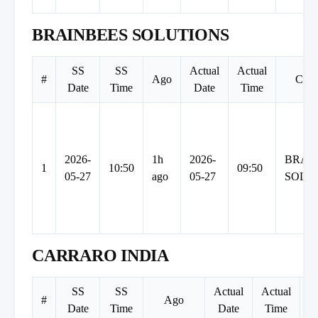
BRAINBEES SOLUTIONS
SS
SS
Actual
Actual
#
Ago
Com
Date
Time
Date
Time
2026-
1h
2026-
BRAI
1
10:50
09:50
05-27
ago
05-27
SOLU
CARRARO INDIA
SS
SS
Actual
Actual
#
Ago
Date
Time
Date
Time