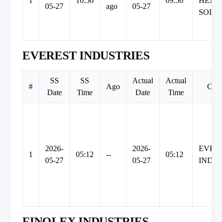
1
10:50
09:50
HEAL
05-27
ago
05-27
SOLU
EVEREST INDUSTRIES
SS
SS
Actual
Actual
#
Ago
Com
Date
Time
Date
Time
2026-
2026-
EVER
1
05:12
--
05:12
05-27
05-27
INDU
FINOLEX INDUSTRIES