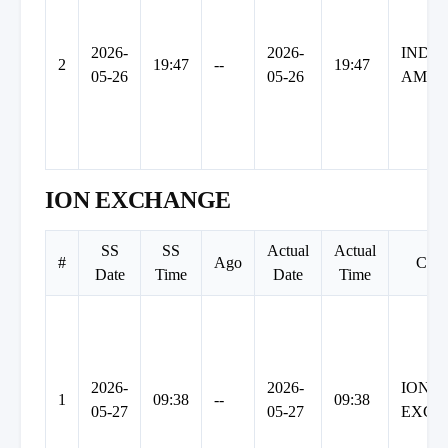
2026-
2026-
INDO
2
19:47
--
19:47
05-26
05-26
AMIN
ION EXCHANGE
SS
SS
Actual
Actual
#
Ago
Com
Date
Time
Date
Time
2026-
2026-
ION
1
09:38
--
09:38
05-27
05-27
EXCH