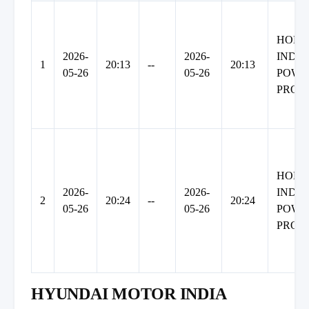
HON
2026-
2026-
INDIA
1
20:13
--
20:13
05-26
05-26
POWE
PROD
HON
2026-
2026-
INDIA
2
20:24
--
20:24
05-26
05-26
POWE
PROD
HYUNDAI MOTOR INDIA