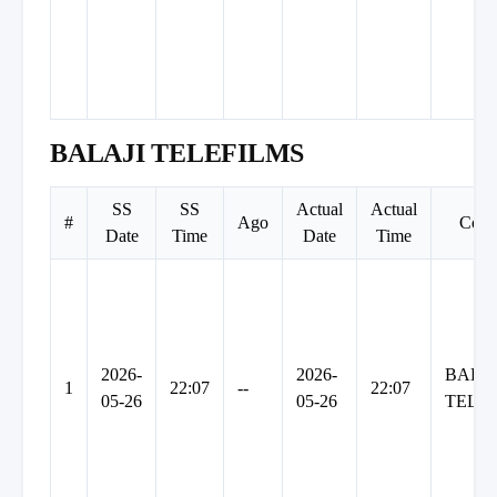
BALAJI TELEFILMS
SS
SS
Actual
Actual
#
Ago
Com
Date
Time
Date
Time
2026-
2026-
BALAJ
1
22:07
--
22:07
05-26
05-26
TELE