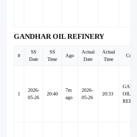
GANDHAR OIL REFINERY
SS
SS
Actual
Actual
#
Ago
Comp
Date
Time
Date
Time
GAN
2026-
7m
2026-
1
20:40
20:33
OIL
05-26
ago
05-26
REFI