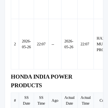
HAZO
2026-
2026-
2
22:07
--
22:07
MULT
05-26
05-26
PROJ
HONDA INDIA POWER
PRODUCTS
SS
SS
Actual
Actual
#
Ago
Com
Date
Time
Date
Time