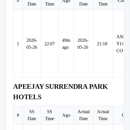
#
Ago
Comp
Date
Time
Date
Time
AND
2026-
49m
2026-
1
22:07
21:18
YULE
05-26
ago
05-26
CO
APEEJAY SURRENDRA PARK
HOTELS
SS
SS
Actual
Actual
#
Ago
Com
Date
Time
Date
Time