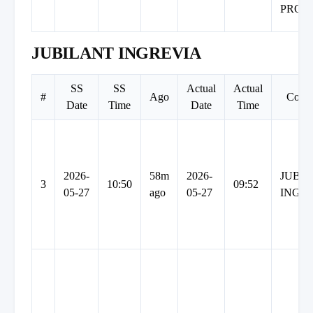
PROD
JUBILANT INGREVIA
SS
SS
Actual
Actual
#
Ago
Comp
Date
Time
Date
Time
2026-
58m
2026-
JUBI
3
10:50
09:52
05-27
ago
05-27
INGR