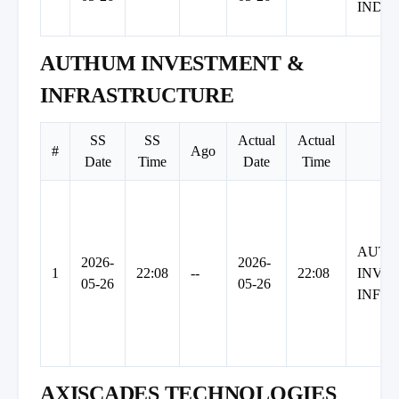
INDIA
AUTHUM INVESTMENT &
INFRASTRUCTURE
SS
SS
Actual
Actual
#
Ago
Date
Time
Date
Time
AUT
2026-
2026-
1
22:08
--
22:08
INVE
05-26
05-26
INFR
AXISCADES TECHNOLOGIES