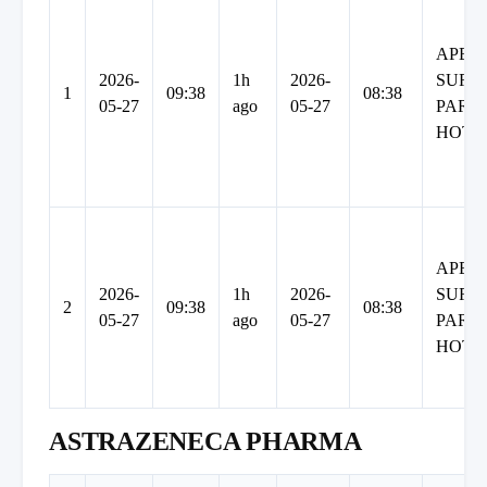
APEE
2026-
1h
2026-
SURR
1
09:38
08:38
05-27
ago
05-27
PARK
HOTE
APEE
2026-
1h
2026-
SURR
2
09:38
08:38
05-27
ago
05-27
PARK
HOTE
ASTRAZENECA PHARMA