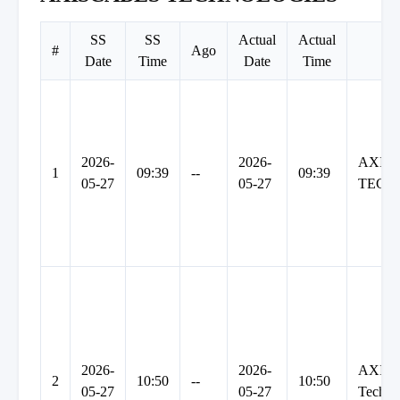
SS
SS
Actual
Actual
#
Ago
C
Date
Time
Date
Time
2026-
2026-
AXIS
1
09:39
--
09:39
05-27
05-27
TECH
2026-
2026-
AXIS
2
10:50
--
10:50
05-27
05-27
Techno