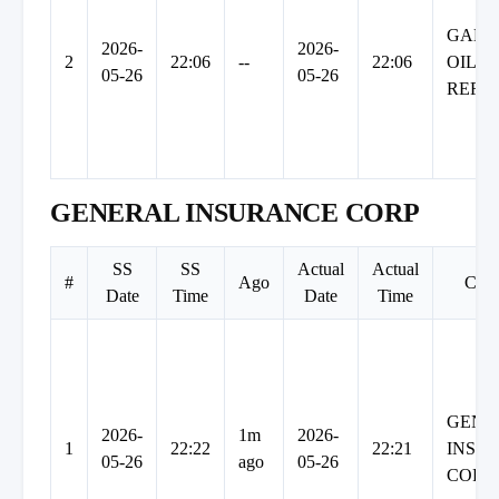
GAN
2026-
2026-
2
22:06
--
22:06
OIL
05-26
05-26
REFI
GENERAL INSURANCE CORP
SS
SS
Actual
Actual
#
Ago
Com
Date
Time
Date
Time
GENE
2026-
1m
2026-
1
22:22
22:21
INSU
05-26
ago
05-26
CORP