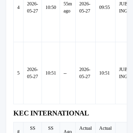
2026-
55m
2026-
JUBI
4
10:50
09:55
05-27
ago
05-27
INGR
2026-
2026-
JUBI
5
10:51
--
10:51
05-27
05-27
INGR
KEC INTERNATIONAL
SS
SS
Actual
Actual
#
Ago
C