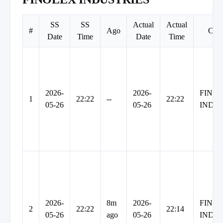
SS
SS
Actual
Actual
#
Ago
Com
Date
Time
Date
Time
2026-
2026-
FINO
1
22:22
--
22:22
05-26
05-26
INDU
2026-
8m
2026-
FINO
2
22:22
22:14
05-26
ago
05-26
INDU