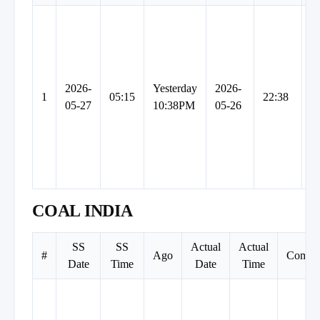
2026-
Yesterday
2026-
C
1
05:15
22:38
05-27
10:38PM
05-26
I
COAL INDIA
SS
SS
Actual
Actual
#
Ago
Compa
Date
Time
Date
Time