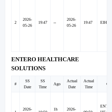
2026-
2026-
2
19:47
--
19:47
EIH
05-26
05-26
ENTERO HEALTHCARE
SOLUTIONS
SS
SS
Actual
Actual
#
Ago
Co
Date
Time
Date
Time
ENTE
2026-
1h
2026-